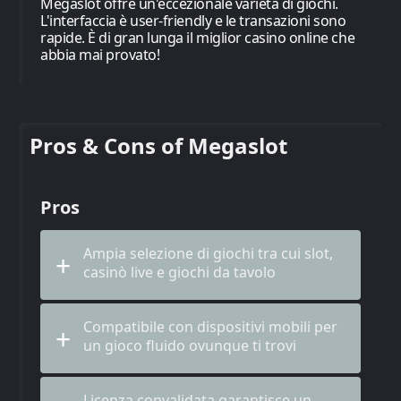
Megaslot offre un'eccezionale varietà di giochi.
L'interfaccia è user-friendly e le transazioni sono
rapide. È di gran lunga il miglior casino online che
abbia mai provato!
Pros & Cons of Megaslot
Pros
Ampia selezione di giochi tra cui slot,
casinò live e giochi da tavolo
Compatibile con dispositivi mobili per
un gioco fluido ovunque ti trovi
Licenza convalidata garantisce un