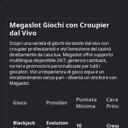
Megaslot Giochi con Croupier
dal Vivo
Scopri una varietà di giochi da tavolo dal vivo con
croupier professionisti e vivi l'emozione del casinò
direttamente da casa tua. Megaslot offre supporto
multilingua disponibile 24/7, generosi cashback,
tornei e promozioni personalizzate per tutti i
giocatori. Vivi un'esperienza di gioco equa e un
intrattenimento senza pari – diventa un vincitore con
Megaslot.
Puntata
Caratter
Gioco
Provider
Minima
Principa
Blackjack
Evolution
10
Croupier 