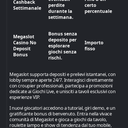
Cashback
reg
perdite
certo
Settimanale
dur
durante la
percentuale
set
settimana.
Bonus senza
Megaslot
deposito per
Regi
Casino No
Importo
esplorare
veri
Deposit
fisso
giochi senza
acc
Bonus
rischi.
Megaslot supporta depositi e prelievi istantanei, con
lobby sempre aperte 24/7. Interagisci direttamente
con croupier professionali, partecipa a promozioni
dedicate ai Giochi Live, e unisciti a tavoli esclusivi con
esperienze VIP.
I nuovi giocatori accedono a tutorial, giri demo, e un
gratificante bonus di benvenuto. Entra nella vivace
comunità di Megaslot e gioca a giochi da tavolo,
roulette lampo e show di tendenza dal tuo mobile,