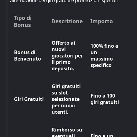
all'emozione dei giri gratuiti e promozioni speciali.
Tipo di
Co
Descrizione
Importo
Bonus
Ric
Offerto ai
100% fino a
nuovi
Eff
Bonus di
un
giocatori per
pri
Benvenuto
massimo
il primo
dep
specifico
deposito.
Giri gratuiti
su slot
Fino a 100
Regi
Giri Gratuiti
selezionate
giri gratuiti
dep
per nuovi
utenti.
Rimborso su
Gio
eventuali
Fino a un