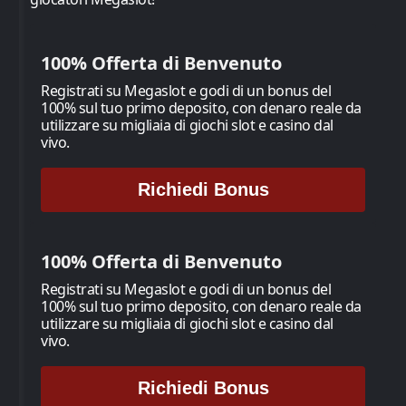
100% Offerta di Benvenuto
Registrati su Megaslot e godi di un bonus del
100% sul tuo primo deposito, con denaro reale da
utilizzare su migliaia di giochi slot e casino dal
vivo.
Richiedi Bonus
100% Offerta di Benvenuto
Registrati su Megaslot e godi di un bonus del
100% sul tuo primo deposito, con denaro reale da
utilizzare su migliaia di giochi slot e casino dal
vivo.
Richiedi Bonus