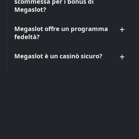
scommessa per i bonus di
Megaslot?
Megaslot offre un programma
fedeltà?
Megaslot è un casinò sicuro?