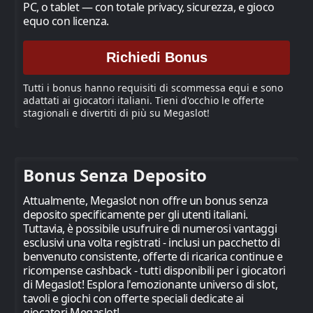
PC, o tablet — con totale privacy, sicurezza, e gioco
equo con licenza.
Richiedi Bonus
Tutti i bonus hanno requisiti di scommessa equi e sono
adattati ai giocatori italiani. Tieni d'occhio le offerte
stagionali e divertiti di più su Megaslot!
Bonus Senza Deposito
Attualmente, Megaslot non offre un bonus senza
deposito specificamente per gli utenti italiani.
Tuttavia, è possibile usufruire di numerosi vantaggi
esclusivi una volta registrati - inclusi un pacchetto di
benvenuto consistente, offerte di ricarica continue e
ricompense cashback - tutti disponibili per i giocatori
di Megaslot! Esplora l'emozionante universo di slot,
tavoli e giochi con offerte speciali dedicate ai
giocatori Megaslot!