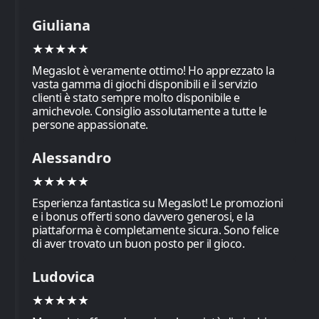
Giuliana
★
★
★
★
★
Megaslot è veramente ottimo! Ho apprezzato la
vasta gamma di giochi disponibili e il servizio
clienti è stato sempre molto disponibile e
amichevole. Consiglio assolutamente a tutte le
persone appassionate.
Alessandro
★
★
★
★
★
Esperienza fantastica su Megaslot! Le promozioni
e i bonus offerti sono davvero generosi, e la
piattaforma è completamente sicura. Sono felice
di aver trovato un buon posto per il gioco.
Ludovica
★
★
★
★
★