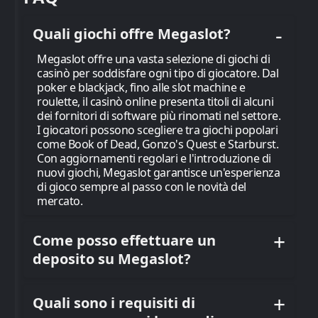
Quali giochi offre Megaslot?
Megaslot offre una vasta selezione di giochi di
casinò per soddisfare ogni tipo di giocatore. Dal
poker e blackjack, fino alle slot machine e
roulette, il casinò online presenta titoli di alcuni
dei fornitori di software più rinomati nel settore.
I giocatori possono scegliere tra giochi popolari
come Book of Dead, Gonzo's Quest e Starburst.
Con aggiornamenti regolari e l'introduzione di
nuovi giochi, Megaslot garantisce un'esperienza
di gioco sempre al passo con le novità del
mercato.
Come posso effettuare un
deposito su Megaslot?
Quali sono i requisiti di