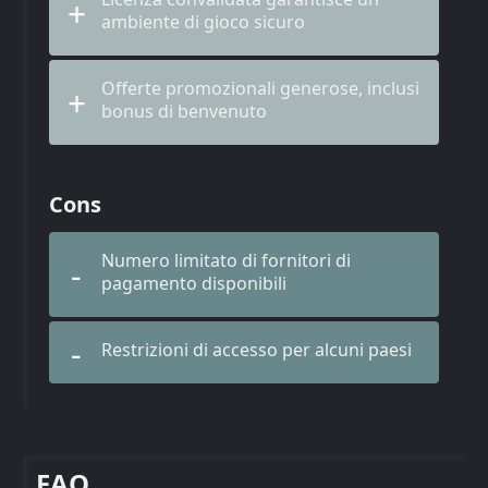
ambiente di gioco sicuro
Offerte promozionali generose, inclusi
bonus di benvenuto
Cons
Numero limitato di fornitori di
pagamento disponibili
Restrizioni di accesso per alcuni paesi
FAQ